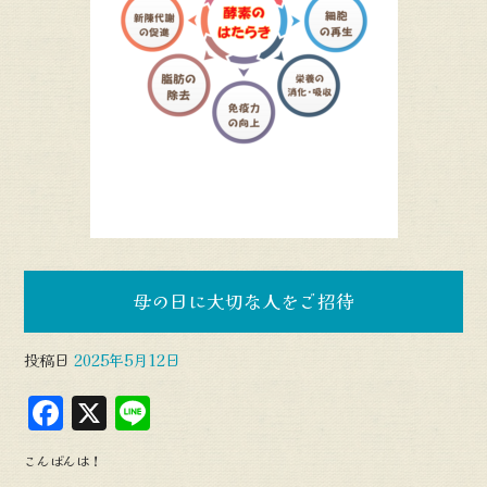
母の日に大切な人をご招待
投稿日
2025年5月12日
F
X
L
a
in
こんばんは！
c
e