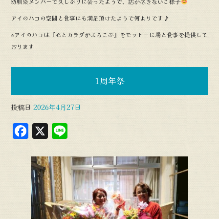
幼馴染メンバーで久しぶりに会ったようで、話が尽きないご様子
アイのハコの空間と食事にも満足頂けたようで何よりです♪
⭐︎アイのハコは『心とカラダがよろこぶ』をモットーに場と食事を提供して
おります
1周年祭
投稿日
2026年4月27日
F
X
L
a
in
c
e
e
b
o