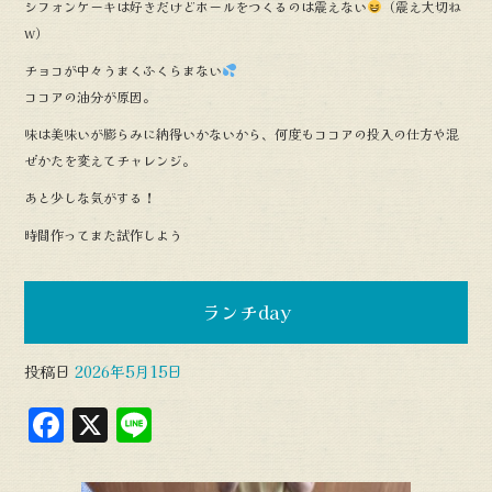
シフォンケーキは好きだけどホールをつくるのは震えない
（震え大切ね
w）
チョコが中々うまくふくらまない
ココアの油分が原因。
味は美味いが膨らみに納得いかないから、何度もココアの投入の仕方や混
ぜかたを変えてチャレンジ。
あと少しな気がする！
時間作ってまた試作しよう
ランチday
投稿日
2026年5月15日
F
X
L
a
in