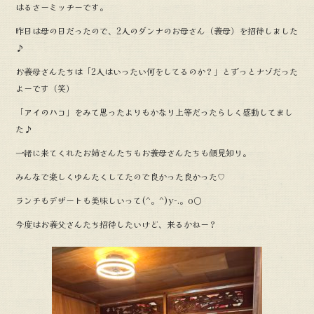
はるさーミッチーです。
e
昨日は母の日だったので、2人のダンナのお母さん（義母）を招待しました
b
♪
o
お義母さんたちは「2人はいったい何をしてるのか？」とずっとナゾだった
o
よーです（笑）
k
「アイのハコ」をみて思ったよりもかなり上等だったらしく感動してまし
た♪
一緒に来てくれたお姉さんたちもお義母さんたちも顔見知り。
みんなで楽しくゆんたくしてたので良かった良かった♡
ランチもデザートも美味しいって(^。^)y-.。o○
今度はお義父さんたち招待したいけど、来るかねー？