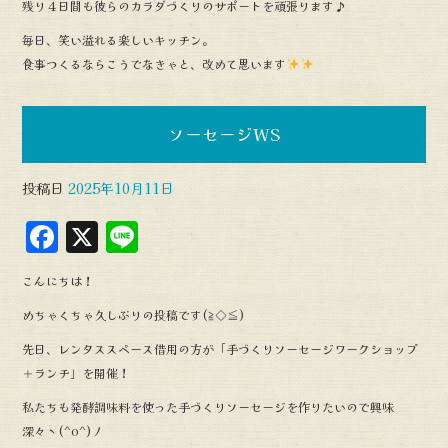
残り４日間も彼らのカラダづくりのサポートを頑張ります♪
毎日、笑い溢れる楽しいキッチン。
食事つくるならこうでなきゃと、改めて思います
ソーセージWS
投稿日
2025年10月11日
F
X
L
a
in
こんにちは！
c
e
めちゃくちゃ久しぶりの投稿です(≧◇≦)
e
先日、レンタススペース借用の方が「手づくりソーセージワークショップ
b
＋ランチ」を開催！
o
私たちも発酵調味料を使った手づくりソーセージを作りたいので興味
o
深々ヽ(^o^)丿