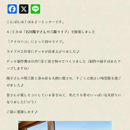
F
X
L
a
in
こんばんは！はるさーミッチーです。
c
e
６/２８は
「石川陽子さんの三線ライブ」
を開催しました
e
「アイのハコ」にとって初のライブ。
b
ライブの２日前にデッキが出来上がりました♪
o
o
デッキ製作費は０円!!全て頂き物のでつくりました（制作の様子はまたア
ップしますね）
k
陽子さんの唄三線と滲み出る人柄に癒され、すごく心地よい時空間を過ご
せました♪
皆さんが楽しそうにしている姿をみて、私たちも幸せいっぱいな気持ちに
なりました(^o^)丿
ご縁に感謝します♪