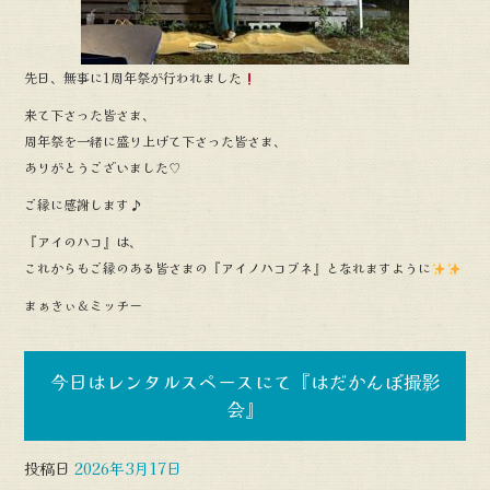
先日、無事に1周年祭が行われました
来て下さった皆さま、
周年祭を一緒に盛り上げて下さった皆さま、
ありがとうございました♡
ご縁に感謝します♪
『アイのハコ』は、
これからもご縁のある皆さまの『アイノハコブネ』となれますように
まぁきぃ＆ミッチー
今日はレンタルスペースにて『はだかんぼ撮影
会』
投稿日
2026年3月17日