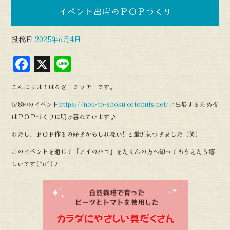
イベント出店のＰＯＰづくり
投稿日
2025年6月4日
F
X
L
a
in
こんにちは！はるさーミッチーです。
c
e
6/8㈰のイベント
https://nou-to-shoku.cotonuts.net/
に出展するため夜
e
はＰＯＰづくりに明け暮れています♪
b
わたし、ＰＯＰ作るの好きかもしれない!!と最近気づきました（笑）
o
このイベントを通じて「アイのハコ」をたくんの方へ知ってもらえたら嬉
o
しいです(^o^)丿
k