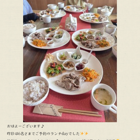
c
e
e
b
o
o
k
おはよーございます♪
昨日は6名さまでご予約のランチdayでした