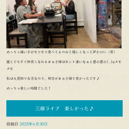
めっちゃ細い子がモリモリ食べてるのみて嬉しくなって声かけに（笑）
誰とでもすぐ仲良くなれるまぁき姉はホント凄いなぁと感心感心( ..)φメモ
メモ
私は人見知りな方なので、相方がまぁき姉で良かったです♪
めっちゃ楽しい時間でした！
三線ライブ 楽しかった♪
投稿日
2025年6月30日