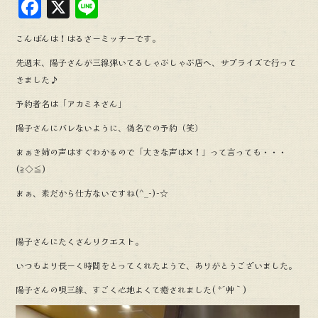
F
X
L
a
in
こんばんは！はるさーミッチーです。
c
e
先週末、陽子さんが三線弾いてるしゃぶしゃぶ店へ、サプライズで行って
e
きました♪
b
予約者名は「アカミネさん」
o
陽子さんにバレないように、偽名での予約（笑）
o
まぁき姉の声はすぐわかるので「大きな声は✕！」って言っても・・・
k
(≧◇≦)
まぁ、素だから仕方ないですね(^_-)-☆
陽子さんにたくさんリクエスト。
いつもより長ーく時間をとってくれたようで、ありがとうございました。
陽子さんの唄三線、すごく心地よくて癒されました( *´艸｀)