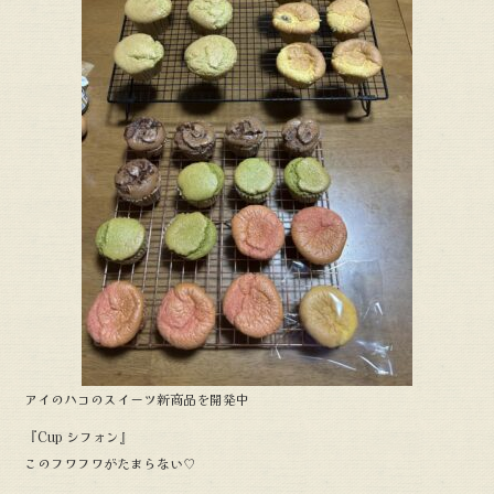
b
o
o
k
アイのハコのスイーツ新商品を開発中
『Cup シフォン』
このフワフワがたまらない♡