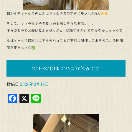
朝から赤ちゃんの声とたばちゃんのあやす声に癒されMAX
そして、ママの我が子を見つめる嬉しそうなお顔。。。
後ろ姿なのでお顔は見えませんがw、想像するだけでウルウルしちゃう笑
たばちゃんの撮影会はアイのハコでも定期的に開催してますので、次回開
催を要チェック
2/3〜2/18までハコお休みです
投稿日
2026年2月14日
F
X
L
a
in
c
e
e