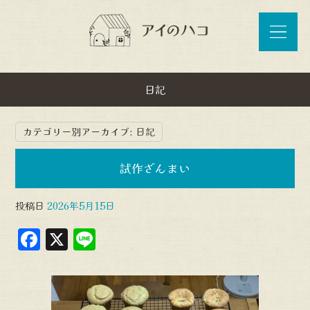
日記
カテゴリー別アーカイブ:
日記
試作ざんまい
投稿日
2026年5月15日
F
X
L
a
in
c
e
e