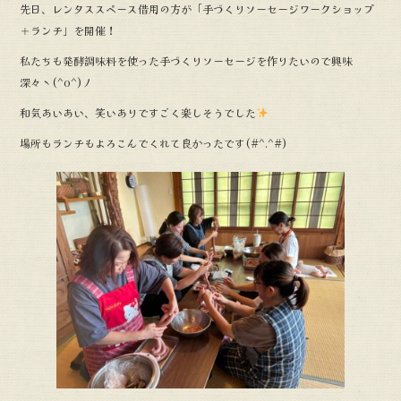
先日、レンタススペース借用の方が「手づくりソーセージワークショップ
b
＋ランチ」を開催！
o
私たちも発酵調味料を使った手づくりソーセージを作りたいので興味
o
深々ヽ(^o^)丿
k
和気あいあい、笑いありですごく楽しそうでした
場所もランチもよろこんでくれて良かったです(#^.^#)