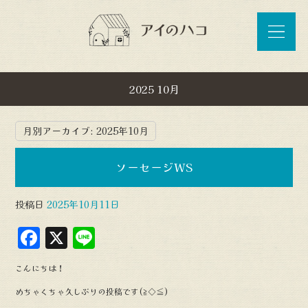
2025 10月
月別アーカイブ:
2025年10月
ソーセージWS
投稿日
2025年10月11日
F
X
L
a
in
こんにちは！
c
e
めちゃくちゃ久しぶりの投稿です(≧◇≦)
e