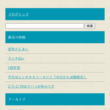
ブログトップ
最近の投稿
試作ざんまい
ランチday
1周年祭
今日はレンタルスペースにて『はだかんぼ撮影会』
2/3〜2/18までハコお休みです
アーカイブ